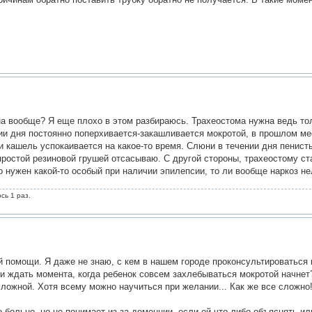
.
жна вообще? Я еще плохо в этом разбираюсь. Трахеостома нужна ведь то
ии дня постоянно поперхивается-закашливается мокротой, в прошлом м
и кашель успокаивается на какое-то время. Слюни в течении дня пенист
простой резиновой грушей отсасываю. С другой стороны, трахеостому ст
то нужен какой-то особый при наличии эпилепсии, то ли вообще наркоз не
сь 1 раз.
ой помощи. Я даже не знаю, с кем в нашем городе проконсультироваться 
ли ждать момента, когда ребенок совсем захлебываться мокротой начнет?
сложной. Хотя всему можно научиться при желании... Как же все сложно!
 больно, но не понимает из-за деменции, если ей что-либо объяснять ил