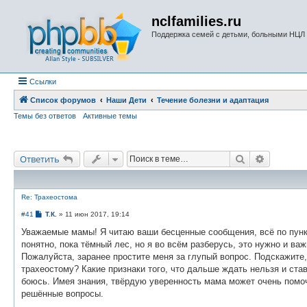
nclfamilies.ru
Поддержка семей с детьми, больными НЦЛ
Ссылки
Список форумов
Наши Дети
Течение болезни и адаптация
Темы без ответов
Активные темы
Поиск
Расшире
Ответить
Re: Трахеостома
С
#41
Т.К.
»
11 июн 2017, 19:14
о
о
Уважаемые мамы! Я читаю ваши бесценные сообщения, всё по пунк
б
понятно, пока тёмный лес, но я во всём разберусь, это нужно и важ
щ
е
Пожалуйста, заранее простите меня за глупый вопрос. Подскажите, 
н
трахеостому? Какие признаки того, что дальше ждать нельзя и ст
и
е
боюсь. Имея знания, твёрдую уверенность мама может очень помочь
решённые вопросы.