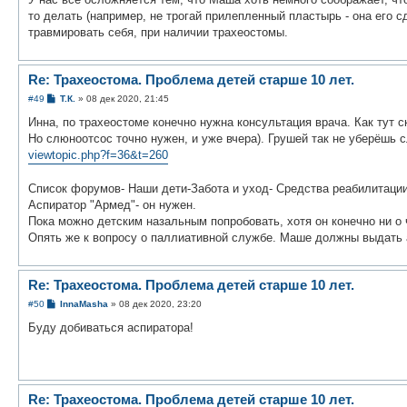
то делать (например, не трогай прилепленный пластырь - она его с
травмировать себя, при наличии трахеостомы.
Re: Трахеостома. Проблема детей старше 10 лет.
С
#49
Т.К.
»
08 дек 2020, 21:45
о
о
Инна, по трахеостоме конечно нужна консультация врача. Как тут с
б
Но слюноотсос точно нужен, и уже вчера). Грушей так не уберёшь 
щ
е
viewtopic.php?f=36&t=260
н
и
е
Список форумов- Наши дети-Забота и уход- Средства реабилитаци
Аспиратор "Армед"- он нужен.
Пока можно детским назальным попробовать, хотя он конечно ни о 
Опять же к вопросу о паллиативной службе. Маше должны выдать а
Re: Трахеостома. Проблема детей старше 10 лет.
С
#50
InnaMasha
»
08 дек 2020, 23:20
о
о
Буду добиваться аспиратора!
б
щ
е
н
и
е
Re: Трахеостома. Проблема детей старше 10 лет.