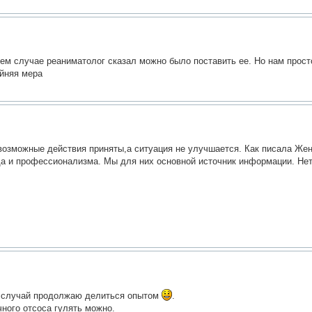
шем случае реаниматолог сказал можно было поставить ее. Но нам прост
айняя мера
 возможные действия приняты,а ситуация не улучшается. Как писала Жен
ода и профессионализма. Мы для них основной источник информации. Нет
ий случай продолжаю делиться опытом
.
чного отсоса гулять можно.