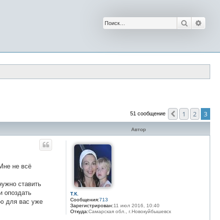
Поиск
Расш
1
2
3
Пред.
51 сообщение
Автор
Мне не всё
нужно ставить
и опоздать
Т.К.
Сообщения:
713
аю для вас уже
Зарегистрирован:
11 июл 2016, 10:40
Откуда:
Самарская обл., г.Новокуйбышевск