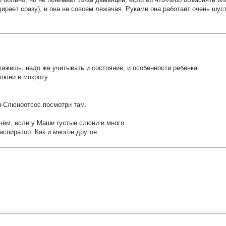
дирает сразу), и она не совсем лежачая. Руками она работает очень шус
кажешь, надо же учитывать и состояние, и особенности ребёнка.
слюни и мокроту.
и-Слюноотсос посмотри там.
чём, если у Маши густые слюни и много.
спиратор. Как и многое другое