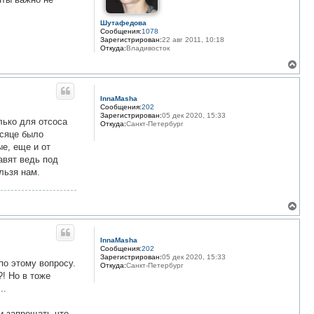
к
н
Шутафедова
а
Сообщения:
1078
ч
Зарегистрирован:
22 авг 2011, 10:18
а
Откуда:
Владивосток
л
у
В
е
р
н
InnaMasha
у
Сообщения:
202
т
Зарегистрирован:
05 дек 2020, 15:33
лько для отсоса
ь
Откуда:
Санкт-Петербург
с
есяце было
я
ые, еще и от
к
авят ведь под
н
льзя нам.
а
ч
а
л
В
у
е
р
н
InnaMasha
у
Сообщения:
202
т
Зарегистрирован:
05 дек 2020, 15:33
по этому вопросу.
ь
Откуда:
Санкт-Петербург
с
! Но в тоже
я
..
к
н
и запрещать что-
а