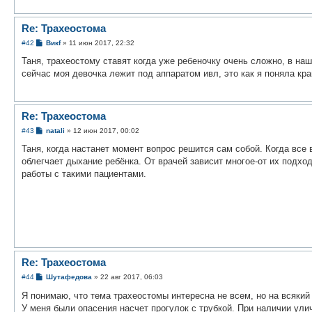
Re: Трахеостома
С
#42
Викf
»
11 июн 2017, 22:32
о
о
Таня, трахеостому ставят когда уже ребеночку очень сложно, в на
б
сейчас моя девочка лежит под аппаратом ивл, это как я поняла кр
щ
е
н
и
е
Re: Трахеостома
С
#43
natali
»
12 июн 2017, 00:02
о
о
Таня, когда настанет момент вопрос решится сам собой. Когда все
б
облегчает дыхание ребёнка. От врачей зависит многое-от их подх
щ
е
работы с такими пациентами.
н
и
е
Re: Трахеостома
С
#44
Шутафедова
»
22 авг 2017, 06:03
о
о
Я понимаю, что тема трахеостомы интересна не всем, но на всяк
б
У меня были опасения насчет прогулок с трубкой. При наличии ули
щ