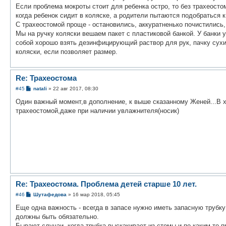
е
Если проблема мокроты стоит для ребенка остро, то без трахеосто
н
когда ребенок сидит в коляске, а родители пытаются подобраться к
и
е
С трахеостомой проще - остановились, аккуратненько почистились,
Мы на ручку коляски вешаем пакет с пластиковой банкой. У банки 
собой хорошо взять дезинфицирующий раствор для рук, пачку сухих
коляски, если позволяет размер.
Re: Трахеостома
С
#45
natali
»
22 авг 2017, 08:30
о
о
Один важный момент,в дополнение, к выше сказанному Женей...В х
б
трахеостомой,даже при наличии увлажнителя(носик)
щ
е
н
и
е
Re: Трахеостома. Проблема детей старше 10 лет.
С
#46
Шутафедова
»
16 мар 2018, 05:45
о
о
Еще одна важность - всегда в запасе нужно иметь запасную трубку
б
должны быть обязательно.
щ
е
Бывают случаи, когда трубка выскакивает из стомы и по каким-то 