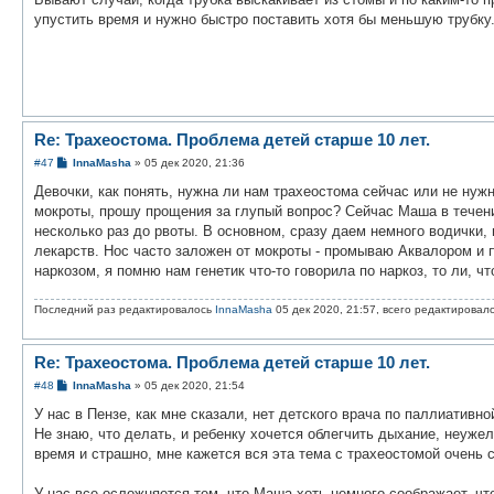
н
упустить время и нужно быстро поставить хотя бы меньшую трубку
и
е
Re: Трахеостома. Проблема детей старше 10 лет.
С
#47
InnaMasha
»
05 дек 2020, 21:36
о
о
Девочки, как понять, нужна ли нам трахеостома сейчас или не ну
б
мокроты, прошу прощения за глупый вопрос? Сейчас Маша в течен
щ
е
несколько раз до рвоты. В основном, сразу даем немного водички, 
н
лекарств. Нос часто заложен от мокроты - промываю Аквалором и 
и
е
наркозом, я помню нам генетик что-то говорила по наркоз, то ли, ч
Последний раз редактировалось
InnaMasha
05 дек 2020, 21:57, всего редактировало
Re: Трахеостома. Проблема детей старше 10 лет.
С
#48
InnaMasha
»
05 дек 2020, 21:54
о
о
У нас в Пензе, как мне сказали, нет детского врача по паллиативн
б
Не знаю, что делать, и ребенку хочется облегчить дыхание, неуже
щ
е
время и страшно, мне кажется вся эта тема с трахеостомой очень 
н
и
е
У нас все осложняется тем, что Маша хоть немного соображает, что