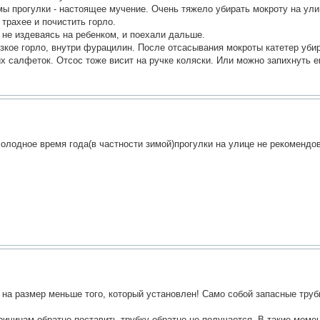
мы прогулки - настоящее мучение. Очень тяжело убирать мокроту на улиц
 трахее и почистить горло.
 не издеваясь на ребенком, и поехали дальше.
узкое горло, внутри фурацилин. После отсасывания мокроты катетер убир
 салфеток. Отсос тоже висит на ручке коляски. Или можно запихнуть ег
олодное время года(в частности зимой)прогулки на улице не рекомендо
 на размер меньше того, который установлен! Само собой запасные труб
причинам обратно поставить трубку обратно не получается. В такие моме