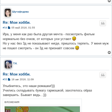
и
е
Шутафедова
Re: Мои хобби.
С
#54
05 май 2016, 01:55
о
о
Ира, у меня как раз была другая мечта - посмотреть фильм
б
нормально без очков, от которых ухи устают
щ
е
Но у нас без 3д не показывают нигде, пришлось терпеть. У меня муж
н
не пошел смотреть - он 3д не признаёт совсем
и
е
Т.К.
Re: Мои хобби.
С
#55
16 авг 2016, 11:09
о
о
Улыбнитесь, это наши ромашки!)))
б
Учились складывать бумагу гармошкой, захотелось образ
щ
е
завершить. Бывает ведь...)))
н
и
ВЛОЖЕНИЯ
е