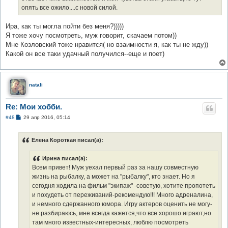
опять все ожило....с новой силой.
Ира, как ты могла пойти без меня?)))))
Я тоже хочу посмотреть, муж говорит, скачаем потом))
Мне Козловский тоже нравится( но взаимности я, как ты не жду))
Какой он все таки удачный получился--еще и поет)
natali
Re: Мои хобби.
С
#48
29 апр 2016, 05:14
о
о
б
Елена Короткая писал(а):
щ
е
н
Ирина писал(а):
и
е
Всем привет! Муж уехал первый раз за нашу совместную
жизнь на рыбалку, а может на "рыбалку", кто знает. Но я
сегодня ходила на фильм "экипаж" -советую, хотите пропотеть
и похудеть от переживаний-рекомендую!!! Много адреналина,
и немного сдержанного юмора. Игру актеров оценить не могу-
не разбираюсь, мне всегда кажется,что все хорошо играют,но
там много известных-интересных, люблю посмотреть