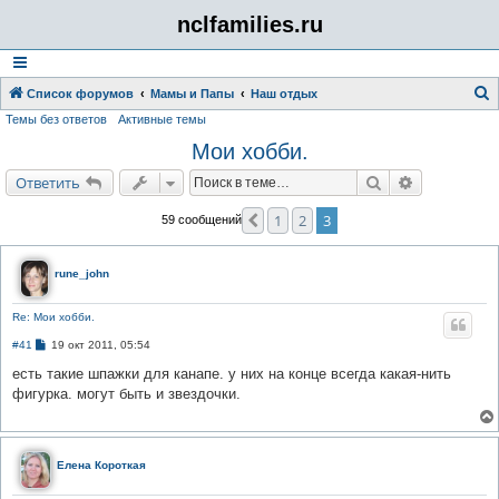
nclfamilies.ru
Список форумов
Мамы и Папы
Наш отдых
Темы без ответов
Активные темы
о
Мои хобби.
и
с
Поиск
Расширенн
Ответить
к
1
2
3
Пред.
59 сообщений
rune_john
Re: Мои хобби.
С
#41
19 окт 2011, 05:54
о
о
есть такие шпажки для канапе. у них на конце всегда какая-нить
б
фигурка. могут быть и звездочки.
щ
е
н
и
е
Елена Короткая