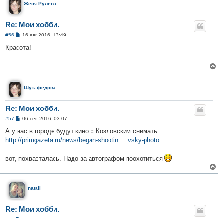
Женя Рулева
Re: Мои хобби.
С
#56
16 авг 2016, 13:49
о
о
Красота!
б
щ
е
н
и
е
Шутафедова
Re: Мои хобби.
С
#57
06 сен 2016, 03:07
о
о
А у нас в городе будут кино с Козловским снимать:
б
http://primgazeta.ru/news/began-shootin ... vsky-photo
щ
е
н
вот, похвасталась. Надо за автографом поохотиться
и
е
natali
Re: Мои хобби.