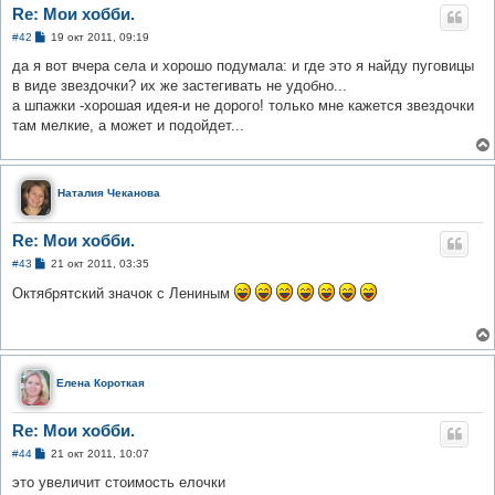
Re: Мои хобби.
С
#42
19 окт 2011, 09:19
о
о
да я вот вчера села и хорошо подумала: и где это я найду пуговицы
б
в виде звездочки? их же застегивать не удобно...
щ
е
а шпажки -хорошая идея-и не дорого! только мне кажется звездочки
н
там мелкие, а может и подойдет...
и
е
Наталия Чеканова
Re: Мои хобби.
С
#43
21 окт 2011, 03:35
о
о
Октябрятский значок с Лениным
б
щ
е
н
и
е
Елена Короткая
Re: Мои хобби.
С
#44
21 окт 2011, 10:07
о
о
это увеличит стоимость елочки
б