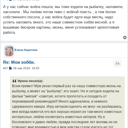
о
о
А у нас сейчас вобла пошла, мы тоже ездили на рыбалку, наловили,
б
насолили . Мы любим потом пиво с воблой поесть , а тем более
щ
е
собственного посола, у нас вобла будет идти еще месяц, надо
н
успеть наловить много, это наше совместное хобби весной, а я
и
е
вышиваю бисером картины, иконы, меня успокаивает кропотливая
работа.
Елена Короткая
Re: Мои хобби.
С
#47
28 апр 2016, 19:52
о
о
б
Ирина писал(а):
щ
е
Всем привет! Муж уехал первый раз за нашу совместную жизнь на
н
рыбалку, а может на "рыбалку", кто знает. Но я сегодня ходила на
и
е
фильм "экипаж" -советую, хотите пропотеть и похудеть от
переживаний-рекомендую!!! Много адреналина, и немного
сдержанного юмора. Игру актеров оценить не могу- не разбираюсь,
мне всегда кажется,что все хорошо играют,но там много известных-
интересных, люблю посмотреть известных актеров. Ну а
Козловского я давно люблю, правда последние лет восемь он не
отвечает мне взаимностью и мои чувства стали угасать,но тут