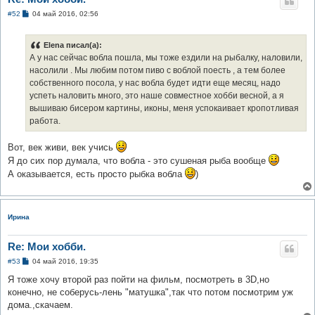
С
#52
04 май 2016, 02:56
о
о
б
Elena писал(а):
щ
е
А у нас сейчас вобла пошла, мы тоже ездили на рыбалку, наловили,
н
насолили . Мы любим потом пиво с воблой поесть , а тем более
и
е
собственного посола, у нас вобла будет идти еще месяц, надо
успеть наловить много, это наше совместное хобби весной, а я
вышиваю бисером картины, иконы, меня успокаивает кропотливая
работа.
Вот, век живи, век учись
Я до сих пор думала, что вобла - это сушеная рыба вообще
А оказывается, есть просто рыбка вобла
)
Ирина
Re: Мои хобби.
С
#53
04 май 2016, 19:35
о
о
Я тоже хочу второй раз пойти на фильм, посмотреть в 3D,но
б
конечно, не соберусь-лень "матушка",так что потом посмотрим уж
щ
е
дома.,скачаем.
н