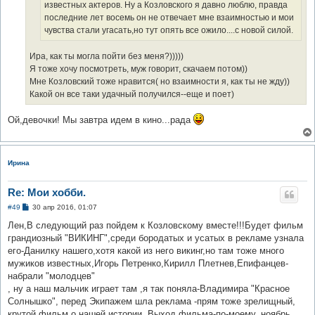
известных актеров. Ну а Козловского я давно люблю, правда
последние лет восемь он не отвечает мне взаимностью и мои
чувства стали угасать,но тут опять все ожило....с новой силой.
Ира, как ты могла пойти без меня?)))))
Я тоже хочу посмотреть, муж говорит, скачаем потом))
Мне Козловский тоже нравится( но взаимности я, как ты не жду))
Какой он все таки удачный получился--еще и поет)
Ой,девочки! Мы завтра идем в кино...рада
Ирина
Re: Мои хобби.
С
#49
30 апр 2016, 01:07
о
о
Лен,В следующий раз пойдем к Козловскому вместе!!!Будет фильм
б
грандиозный "ВИКИНГ",среди бородатых и усатых в рекламе узнала
щ
е
его-Данилку нашего,хотя какой из него викинг,но там тоже много
н
мужиков известных,Игорь Петренко,Кирилл Плетнев,Епифанцев-
и
е
набрали "молодцев"
, ну а наш мальчик играет там ,я так поняла-Владимира "Красное
Солнышко", перед Экипажем шла реклама -прям тоже зрелищный,
крутой фильм о нашей истории. Выход фильма-по-моему, ноябрь.