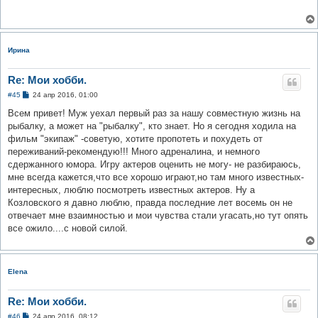
щ
е
н
и
е
Ирина
Re: Мои хобби.
С
#45
24 апр 2016, 01:00
о
о
Всем привет! Муж уехал первый раз за нашу совместную жизнь на
б
рыбалку, а может на "рыбалку", кто знает. Но я сегодня ходила на
щ
е
фильм "экипаж" -советую, хотите пропотеть и похудеть от
н
переживаний-рекомендую!!! Много адреналина, и немного
и
е
сдержанного юмора. Игру актеров оценить не могу- не разбираюсь,
мне всегда кажется,что все хорошо играют,но там много известных-
интересных, люблю посмотреть известных актеров. Ну а
Козловского я давно люблю, правда последние лет восемь он не
отвечает мне взаимностью и мои чувства стали угасать,но тут опять
все ожило....с новой силой.
Elena
Re: Мои хобби.
С
#46
24 апр 2016, 08:12