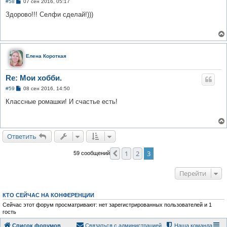
С
#58
07 сен 2016, 05:17
о
о
Здорово!!! Селфи сделай!)))
б
щ
е
н
и
е
Елена Короткая
Re: Мои хобби.
С
#59
08 сен 2016, 14:50
о
о
Классные ромашки! И счастье есть!
б
щ
е
н
и
Ответить
е
1
2
3
Пред.
59 сообщений
Перейти
КТО СЕЙЧАС НА КОНФЕРЕНЦИИ
Сейчас этот форум просматривают: нет зарегистрированных пользователей и 1
гость
Список форумов
Связаться с администрацией
Наша команда