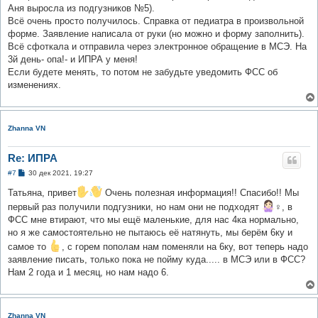
е
Аня выросла из подгузников №5).
Всё очень просто получилось. Справка от педиатра в произвольной
форме. Заявление написала от руки (но можно и форму заполнить).
Всё сфоткала и отправила через электронное обращение в МСЭ. На
3й день- опа!- и ИПРА у меня!
Если будете менять, то потом не забудьте уведомить ФСС об
изменениях.
Zhanna VN
Re: ИПРА
С
#7
30 дек 2021, 19:27
о
о
Татьяна, привет
Очень полезная информация!! Спасибо!! Мы
б
первый раз получили подгузники, но нам они не подходят
‍♀️, в
щ
е
ФСС мне втирают, что мы ещё маленькие, для нас 4ка нормально,
н
но я же самостоятельно не пытаюсь её натянуть, мы берём 6ку и
и
е
самое то
, с горем пополам нам поменяли на 6ку, вот теперь надо
заявление писать, только пока не пойму куда..... в МСЭ или в ФСС?
Нам 2 года и 1 месяц, но нам надо 6.
Zhanna VN