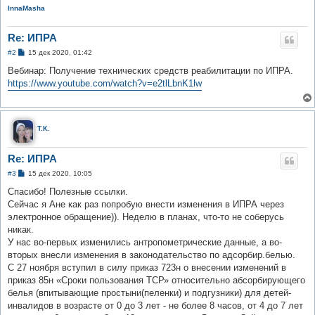
InnaMasha
Re: ИПРА
С
#2
15 дек 2020, 01:42
о
о
Вебинар: Получение технических средств реабилитации по ИПРА.
б
https://www.youtube.com/watch?v=e2tlLbnK1lw
щ
е
н
и
е
Т.К.
Re: ИПРА
С
#3
15 дек 2020, 10:05
о
о
Спасибо! Полезные ссылки.
б
Сейчас я Ане как раз попробую внести изменения в ИПРА через
щ
е
электронное обращение)). Неделю в планах, что-то не соберусь
н
никак.
и
е
У нас во-первых изменились антропометрические данные, а во-
вторых внесли изменения в законодательство по адсорбир.белью.
С 27 ноября вступил в силу приказ 723н о внесении изменений в
приказ 85н «Сроки пользования ТСР» относительно абсорбирующего
белья (впитывающие простыни(пеленки) и подгузники) для детей-
инвалидов в возрасте от 0 до 3 лет - не более 8 часов, от 4 до 7 лет