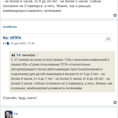
- не более 6 часов, от 8 до 18 лет - не более 5 часов. Сейчас
положено не 3 памперса, а пять. Можно, как и раньше,
комбинировать/заменять пелёнками.
InnaMasha
Re: ИПРА
С
#4
15 дек 2020, 17:30
о
о
б
Т.К.
писал(а):
↑
щ
е
С 27 ноября вступил в силу приказ 723н о внесении изменений в
н
приказ 85н «Сроки пользования ТСР» относительно
и
е
абсорбирующего белья (впитывающие простыни(пеленки) и
подгузники) для детей-инвалидов в возрасте от 0 до 3 лет - не
более 8 часов, от 4 до 7 лет - не более 6 часов, от 8 до 18 лет - не
более 5 часов. Сейчас положено не 3 памперса, а пять. Можно, как
и раньше, комбинировать/заменять пелёнками.
Спасибо, буду знать!
Т.К.