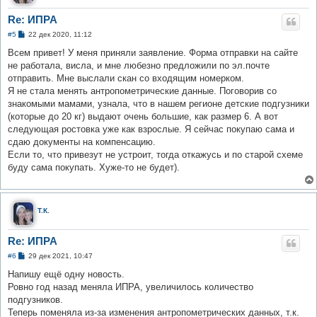
Re: ИПРА
С
#5
22 дек 2020, 11:12
о
о
Всем привет! У меня приняли заявление. Форма отправки на сайте
б
не работала, висла, и мне любезно предложили по эл.почте
щ
е
отправить. Мне выслали скан со входящим номерком.
н
Я не стала менять антропометрические данные. Поговорив со
и
е
знакомыми мамами, узнала, что в нашем регионе детские подгузники
(которые до 20 кг) выдают очень большие, как размер 6. А вот
следующая ростовка уже как взрослые. Я сейчас покупаю сама и
сдаю документы на компенсацию.
Если то, что привезут не устроит, тогда откажусь и по старой схеме
буду сама покупать. Хуже-то не будет).
Т.К.
Re: ИПРА
С
#6
29 дек 2021, 10:47
о
о
Напишу ещё одну новость.
б
Ровно год назад меняла ИПРА, увеличилось количество
щ
е
подгузников.
н
Теперь поменяла из-за изменения антропометрических данных, т.к.
и