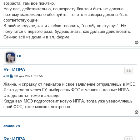
возраста. там всё понятно.
Но у вас, действительно, по возрасту 6ка-то и быть не должна,
поэтому максимально обоснуйте. Т.е. это и замеры должны быть
соответствующие.
В любом случае, как я люблю говорить, "по лбу не стукнут". Не
получится с первого раза, будешь знать, как дальше действовать.
Сейчас всё из дома и в эл. форме.
Т.К.
Re: ИПРА
С
#10
30 дек 2021, 21:56
о
о
Жанна, и справку от педиатра и своё заявление отправляешь в МСЭ.
б
Я это делала через ГУ, выбираешь ФСС и меняешь данные ИПРА.
щ
е
Это делается тоже в эл.виде.
н
Когда вам МСЭ подгоготовит новую ИПРА, тогда уже уведомляешь
и
е
свой ФСС, тоже можно электронно.
Zhanna VN
Re: ИПРА