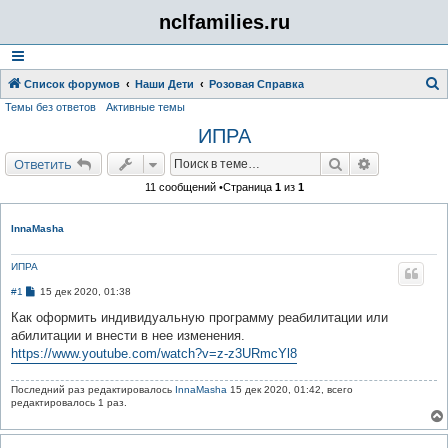
nclfamilies.ru
Список форумов
Наши Дети
Розовая Справка
Темы без ответов
Активные темы
о
ИПРА
и
с
Поиск
Расширенн
Ответить
к
11 сообщений •Страница
1
из
1
InnaMasha
ИПРА
С
#1
15 дек 2020, 01:38
о
о
Как оформить индивидуальную программу реабилитации или
б
абилитации и внести в нее изменения.
щ
е
https://www.youtube.com/watch?v=z-z3URmcYl8
н
и
е
Последний раз редактировалось
InnaMasha
15 дек 2020, 01:42, всего
редактировалось 1 раз.