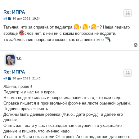
Re: ИПРА
С
#8
30 дек 2021, 19:34
о
о
Татьяна, что за справка от педиатра
‍♀️
‍♀️
‍♀? Наша педиатр
б
вообще
слов нет, к ней ни с каким вопросом не подойти,
щ
е
т.к.заболевание неврологическое, как она пишет мне
н
и
е
Т.К.
Re: ИПРА
С
#9
30 дек 2021, 21:45
о
о
Жанна, привет!
б
Педиатр и у нас не в курсе.
щ
е
Я сама подготовилась и попросила написать то, что нам надо.
н
Справка пишется в произвольной форме на листе обычной бумаги.
и
е
Подпись врача +печать.
Должны быть данные ребёнка (Ф.и.о., дата рожд.), и далее его
данные.
Опять же , если у вас нестандартная ситуация, то указывайте
данные и пишите, что именно надо.
У нас это были показатели ОТ и рост. Аня стандартная для своего