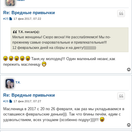
Re: Вредные привычки
С
#25
17 фев 2017, 07:22
о
о
б
Т.К. писал(а):
щ
е
Милые женщины! Скоро весна! Не расслабляемся! Мы по-
н
прежнему самые очаровательные и привлекательные!!!
и
е
12 февральских дней на сборы и на диету!))))))))))
Таня,ну молодец!!! Один маленький нюанс,как
пережить масленицу
Т.К.
Re: Вредные привычки
С
#26
17 фев 2017, 07:27
о
о
Масленица в 2017 с 20 по 26 февраля, как раз мы укладываемся в
б
оставшиеся февральские деньки))). Так что блины печём, едим с
щ
е
удовольствием, всех угощаем (особенно подруг))))!!!
н
и
е