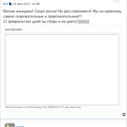
С
#24
16 фев 2017, 10:58
о
о
Милые женщины! Скоро весна! Не расслабляемся! Мы по-прежнему
б
самые очаровательные и привлекательные!!!
щ
е
12 февральских дней на сборы и на диету!))))))))))
н
и
ВЛОЖЕНИЯ
е
dieta-lesenka-s-chasami.jpg (29.09КБ)31279 просмотров
natali