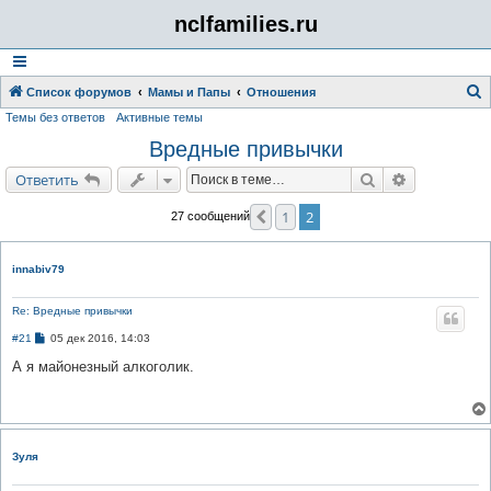
nclfamilies.ru
Список форумов
Мамы и Папы
Отношения
Темы без ответов
Активные темы
о
Вредные привычки
и
с
Поиск
Расширенн
Ответить
к
1
2
Пред.
27 сообщений
innabiv79
Re: Вредные привычки
С
#21
05 дек 2016, 14:03
о
о
А я майонезный алкоголик.
б
щ
е
н
и
е
Зуля