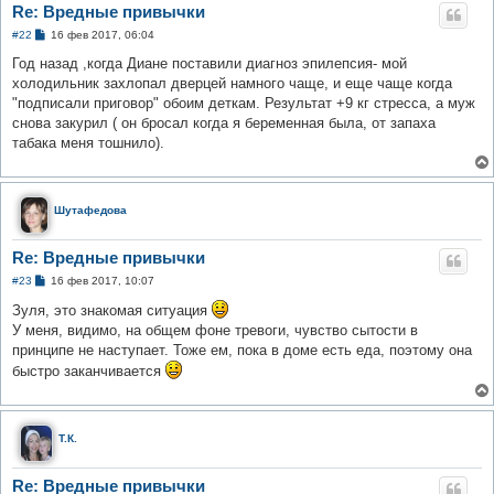
Re: Вредные привычки
С
#22
16 фев 2017, 06:04
о
о
Год назад ,когда Диане поставили диагноз эпилепсия- мой
б
холодильник захлопал дверцей намного чаще, и еще чаще когда
щ
е
"подписали приговор" обоим деткам. Результат +9 кг стресса, а муж
н
снова закурил ( он бросал когда я беременная была, от запаха
и
е
табака меня тошнило).
Шутафедова
Re: Вредные привычки
С
#23
16 фев 2017, 10:07
о
о
Зуля, это знакомая ситуация
б
У меня, видимо, на общем фоне тревоги, чувство сытости в
щ
е
принципе не наступает. Тоже ем, пока в доме есть еда, поэтому она
н
быстро заканчивается
и
е
Т.К.
Re: Вредные привычки