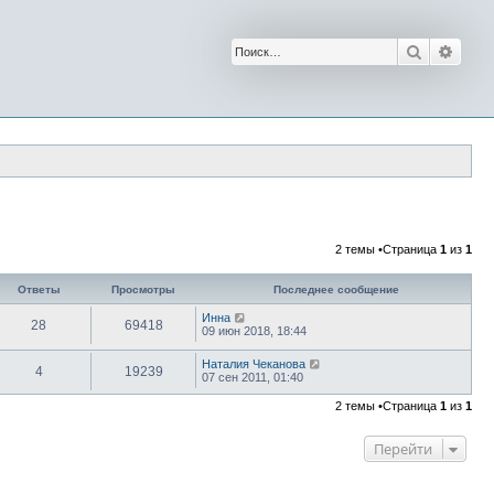
Поиск
Расш
2 темы •Страница
1
из
1
Ответы
Просмотры
Последнее сообщение
Инна
28
69418
09 июн 2018, 18:44
Наталия Чеканова
4
19239
07 сен 2011, 01:40
2 темы •Страница
1
из
1
Перейти