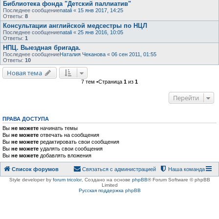
Библиотека фонда "Детский паллиатив"
Последнее сообщение
natali
«
15 янв 2017, 14:25
Ответы:
8
Консультации английской медсестры по НЦЛ
Последнее сообщение
natali
«
25 янв 2016, 10:05
Ответы:
1
НПЦ. Выездная бригада.
Последнее сообщение
Наталия Чеканова
«
06 сен 2011, 01:55
Ответы:
10
Новая тема
7 тем •Страница
1
из
1
Перейти
ПРАВА ДОСТУПА
Вы
не можете
начинать темы
Вы
не можете
отвечать на сообщения
Вы
не можете
редактировать свои сообщения
Вы
не можете
удалять свои сообщения
Вы
не можете
добавлять вложения
Список форумов
Связаться с администрацией
Наша команда
Style developer by
forum tricolor
,
Создано на основе
phpBB
® Forum Software © phpBB
Limited
Русская поддержка phpBB