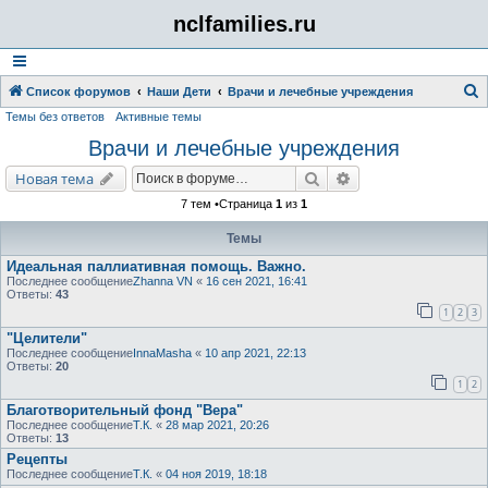
nclfamilies.ru
Список форумов
Наши Дети
Врачи и лечебные учреждения
Темы без ответов
Активные темы
о
Врачи и лечебные учреждения
и
с
Поиск
Расширенный поис
Новая тема
к
7 тем •Страница
1
из
1
Темы
Идеальная паллиативная помощь. Важно.
Последнее сообщение
Zhanna VN
«
16 сен 2021, 16:41
Ответы:
43
1
2
3
"Целители"
Последнее сообщение
InnaMasha
«
10 апр 2021, 22:13
Ответы:
20
1
2
Благотворительный фонд "Вера"
Последнее сообщение
Т.К.
«
28 мар 2021, 20:26
Ответы:
13
Рецепты
Последнее сообщение
Т.К.
«
04 ноя 2019, 18:18