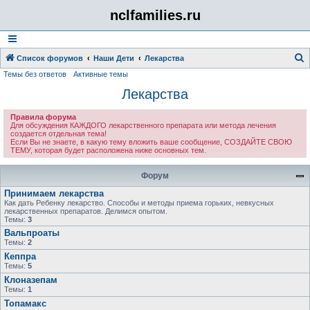
nclfamilies.ru
Список форумов
Наши Дети
Лекарства
Темы без ответов
Активные темы
о
Лекарства
и
с
Правила форума
к
Для обсуждения КАЖДОГО лекарственного препарата или метода лечения
создается отдельная тема!
Если Вы не знаете, в какую тему вложить ваше сообщение, СОЗДАЙТЕ СВОЮ
ТЕМУ, которая будет расположена ниже основных тем.
Форум
Принимаем лекарства
Как дать Ребенку лекарство. Способы и методы приема горьких, невкусных
лекарственных препаратов. Делимся опытом.
Темы:
3
Вальпроаты
Темы:
2
Кеппра
Темы:
5
Клоназепам
Темы:
1
Топамакс