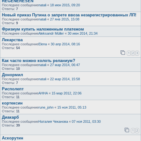
REGENERESEN
Последнее сообщение
natali
«
18 июн 2015, 09:20
Ответы:
7
Новый приказ Путина о запрете ввоза незарегистрированных ЛП!
Последнее сообщение
natali
«
27 янв 2015, 15:08
Ответы:
9
Фризиум купить наложенным платежом
Последнее сообщение
Aleksandr Müller
«
30 июн 2014, 21:34
Лекарства
Последнее сообщение
Elena
«
30 апр 2014, 08:16
Ответы:
54
1
2
3
Как часто можно колоть реланиум?
Последнее сообщение
natali
«
27 мар 2014, 06:47
Ответы:
10
Донормил
Последнее сообщение
natali
«
22 мар 2014, 15:58
Ответы:
7
Рисполепт
Последнее сообщение
AHHA
«
15 мар 2012, 22:06
Ответы:
11
кортексин
Последнее сообщение
rune_john
«
15 ноя 2011, 05:13
Ответы:
11
Диакарб
Последнее сообщение
Наталия Чеканова
«
07 ноя 2011, 03:30
Ответы:
39
1
2
Аскорутин