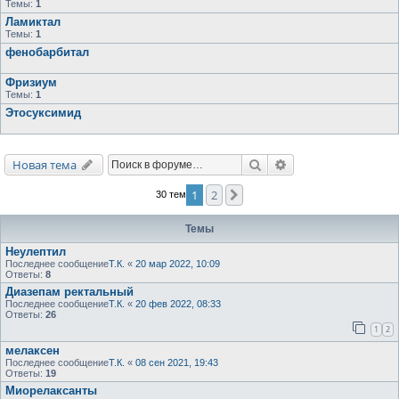
Темы:
1
Ламиктал
Темы:
1
фенобарбитал
Фризиум
Темы:
1
Этосуксимид
Поиск
Расширенный поис
Новая тема
1
2
След.
30 тем
Темы
Неулептил
Последнее сообщение
Т.К.
«
20 мар 2022, 10:09
Ответы:
8
Диазепам ректальный
Последнее сообщение
Т.К.
«
20 фев 2022, 08:33
Ответы:
26
1
2
мелаксен
Последнее сообщение
Т.К.
«
08 сен 2021, 19:43
Ответы:
19
Миорелаксанты