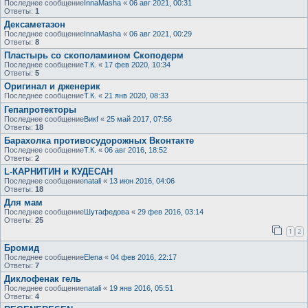
Последнее сообщение
InnaMasha
«
06 авг 2021, 00:31
Ответы:
1
Дексаметазон
Последнее сообщение
InnaMasha
«
06 авг 2021, 00:29
Ответы:
8
Пластырь со скополамином Скоподерм
Последнее сообщение
Т.К.
«
17 фев 2020, 10:34
Ответы:
5
Оригинал и дженерик
Последнее сообщение
Т.К.
«
21 янв 2020, 08:33
Гепапротекторы
Последнее сообщение
Викf
«
25 май 2017, 07:56
Ответы:
18
Барахолка противосудорожных Вконтакте
Последнее сообщение
Т.К.
«
06 авг 2016, 18:52
Ответы:
2
L-КАРНИТИН и КУДЕСАН
Последнее сообщение
natali
«
13 июн 2016, 04:06
Ответы:
18
Для мам
Последнее сообщение
Шутафедова
«
29 фев 2016, 03:14
Ответы:
25
1
2
Бромид
Последнее сообщение
Elena
«
04 фев 2016, 22:17
Ответы:
7
Диклофенак гель
Последнее сообщение
natali
«
19 янв 2016, 05:51
Ответы:
4