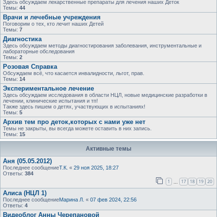
Здесь обсуждаем лекарственные препараты для лечения наших Деток
Темы:
44
Врачи и лечебные учреждения
Поговорим о тех, кто лечит наших Детей
Темы:
7
Диагностика
Здесь обсуждаем методы диагностирования заболевания, инструментальные и
лабораторные обследования
Темы:
2
Розовая Справка
Обсуждаем всё, что касается инвалидности, льгот, прав.
Темы:
14
Экспериментальное лечение
Здесь обсуждаем исследования в области НЦЛ, новые медицинские разработки в
лечении, клинические испытания и тп!
Также здесь пишем о детях, участвующих в испытаниях!
Темы:
5
Архив тем про деток,которых с нами уже нет
Темы не закрыты, вы всегда можете оставить в них запись.
Темы:
15
Активные темы
Аня (05.05.2012)
Последнее сообщение
Т.К.
«
29 ноя 2025, 18:27
Ответы:
384
1
17
18
19
20
…
Алиса (НЦЛ 1)
Последнее сообщение
Марина Л.
«
07 фев 2024, 22:56
Ответы:
4
Видеоблог Анны Черепановой