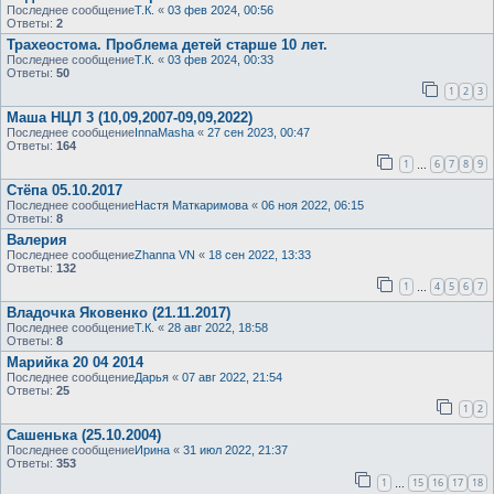
Последнее сообщение
Т.К.
«
03 фев 2024, 00:56
Ответы:
2
Трахеостома. Проблема детей старше 10 лет.
Последнее сообщение
Т.К.
«
03 фев 2024, 00:33
Ответы:
50
1
2
3
Маша НЦЛ 3 (10,09,2007-09,09,2022)
Последнее сообщение
InnaMasha
«
27 сен 2023, 00:47
Ответы:
164
1
6
7
8
9
…
Стëпа 05.10.2017
Последнее сообщение
Настя Маткаримова
«
06 ноя 2022, 06:15
Ответы:
8
Валерия
Последнее сообщение
Zhanna VN
«
18 сен 2022, 13:33
Ответы:
132
1
4
5
6
7
…
Владочка Яковенко (21.11.2017)
Последнее сообщение
Т.К.
«
28 авг 2022, 18:58
Ответы:
8
Марийка 20 04 2014
Последнее сообщение
Дарья
«
07 авг 2022, 21:54
Ответы:
25
1
2
Сашенька (25.10.2004)
Последнее сообщение
Ирина
«
31 июл 2022, 21:37
Ответы:
353
1
15
16
17
18
…