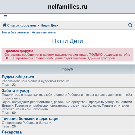
nclfamilies.ru
Список форумов
Наши Дети
Темы без ответов
Активные темы
о
Наши Дети
и
с
Правила форума
к
Оставлять сообщения в данном разделе имеют право ТОЛЬКО родители детей с
НЦЛ! В противном случае сообщения будут удалены Администратором.
Форум
Будем общаться!
Расскажите нам о своем чудесном Ребенке.
Темы:
22
Забота и уход
Поделитесь с нами, как вы любите своего Ребенка и что вы делаете для того, чтобы
помочь ему.
Здесь обсуждаем реабилитацию, различные средства и предметы ухода за нашими
Детьми. Говорим о проблемах, связанных с развитием болезни. Пишем о питании
Ребенка, как и чем накормить.
Темы:
60
Течение болезни и адаптация
О поведении Ребенка в болезни.
Темы:
26
Лекарства