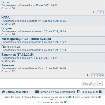
Боли
Последнее сообщение
Т.К.
«
25 янв 2022, 09:40
Ответы:
30
1
2
ИПРА
Последнее сообщение
Zhanna VN
«
31 дек 2021, 01:05
Ответы:
10
Богдан
Последнее сообщение
InnaMasha
«
27 сен 2021, 19:09
Ответы:
18
Катетеризация мочевого пузыря
Последнее сообщение
InnaMasha
«
25 сен 2021, 23:27
Гастростома
Последнее сообщение
InnaMasha
«
25 сен 2021, 23:14
Василиса (17.09.2015)
Последнее сообщение
Т.К.
«
17 сен 2021, 14:34
Ответы:
16
Купание
Последнее сообщение
Zhanna VN
«
16 сен 2021, 16:57
Ответы:
62
1
2
3
4
Перейти
Список форумов
Связаться с администрацией
Наша команда
Style developer by
forum tricolor
,
Создано на основе
phpBB
® Forum Software © phpBB
Limited
Русская поддержка phpBB