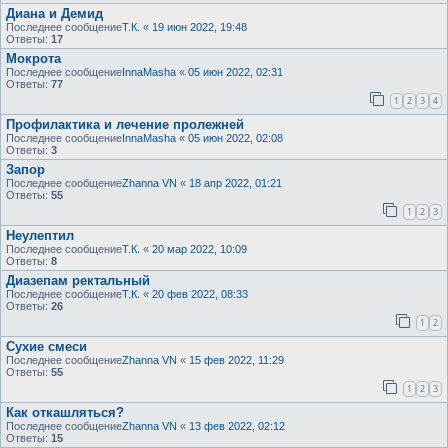
Диана и Демид
Последнее сообщение
Т.К.
«
19 июн 2022, 19:48
Ответы:
17
Мокрота
Последнее сообщение
InnaMasha
«
05 июн 2022, 02:31
Ответы:
77
1
2
3
4
Профилактика и лечение пролежней
Последнее сообщение
InnaMasha
«
05 июн 2022, 02:08
Ответы:
3
Запор
Последнее сообщение
Zhanna VN
«
18 апр 2022, 01:21
Ответы:
55
1
2
3
Неулептил
Последнее сообщение
Т.К.
«
20 мар 2022, 10:09
Ответы:
8
Диазепам ректальный
Последнее сообщение
Т.К.
«
20 фев 2022, 08:33
Ответы:
26
1
2
Сухие смеси
Последнее сообщение
Zhanna VN
«
15 фев 2022, 11:29
Ответы:
55
1
2
3
Как откашляться?
Последнее сообщение
Zhanna VN
«
13 фев 2022, 02:12
Ответы:
15