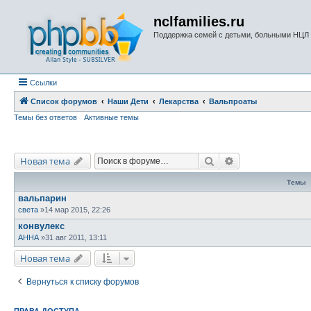
nclfamilies.ru
Поддержка семей с детьми, больными НЦЛ
Ссылки
Список форумов
Наши Дети
Лекарства
Вальпроаты
Темы без ответов
Активные темы
Поиск
Расширенный по
Новая тема
Темы
вальпарин
света
»14 мар 2015, 22:26
конвулекс
AHHA
»31 авг 2011, 13:11
Новая тема
Вернуться к списку форумов