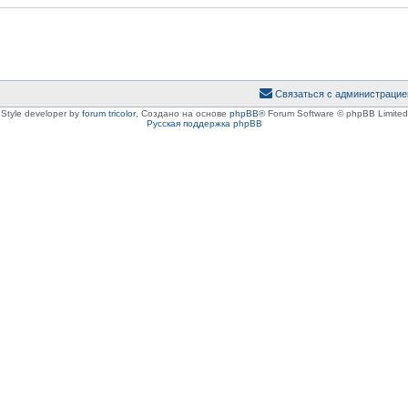
Связаться с администрацие
Style developer by
forum tricolor
,
Создано на основе
phpBB
® Forum Software © phpBB Limited
Русская поддержка phpBB