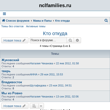
nclfamilies.ru
Список форумов
Мамы и Папы
Кто откуда
Темы без ответов
Активные темы
о
Кто откуда
и
с
Поиск
Расширенный поис
Новая тема
к
4 темы •Страница
1
из
1
Темы
Жуковский
Последнее сообщение
Наталия Чеканова
«
22 янв 2012, 01:58
Ответы:
4
тверь
Последнее сообщение
AHHA
«
29 ноя 2011, 15:53
Ответы:
2
Владивосток
Последнее сообщение
Шутафедова
«
23 ноя 2011, 04:51
Ответы:
8
Мы из Ровно
Последнее сообщение
Наталия Чеканова
«
13 сен 2011, 02:06
Ответы:
4
Новая тема