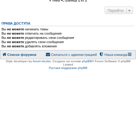
4 темы •Страница
1
из
1
Перейти
ПРАВА ДОСТУПА
Вы
не можете
начинать темы
Вы
не можете
отвечать на сообщения
Вы
не можете
редактировать свои сообщения
Вы
не можете
удалять свои сообщения
Вы
не можете
добавлять вложения
Список форумов
Связаться с администрацией
Наша команда
Style developer by
forum tricolor
,
Создано на основе
phpBB
® Forum Software © phpBB
Limited
Русская поддержка phpBB