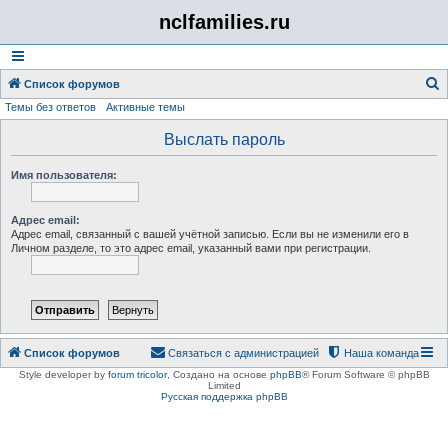
nclfamilies.ru
Список форумов
Темы без ответов
Активные темы
о
и
Выслать пароль
с
Имя пользователя:
к
Адрес email:
Адрес email, связанный с вашей учётной записью. Если вы не изменили его в
Личном разделе, то это адрес email, указанный вами при регистрации.
Список форумов
Связаться с администрацией
Наша команда
Style developer by
forum tricolor
,
Создано на основе
phpBB
® Forum Software © phpBB
Limited
Русская поддержка phpBB