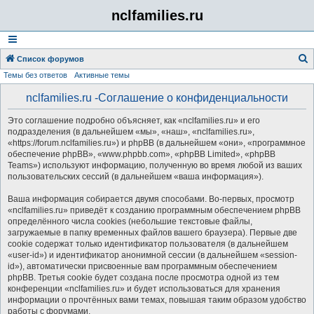
nclfamilies.ru
Список форумов
Темы без ответов
Активные темы
о
и
nclfamilies.ru -Соглашение о конфиденциальности
с
Это соглашение подробно объясняет, как «nclfamilies.ru» и его
к
подразделения (в дальнейшем «мы», «наш», «nclfamilies.ru»,
«https://forum.nclfamilies.ru») и phpBB (в дальнейшем «они», «программное
обеспечение phpBB», «www.phpbb.com», «phpBB Limited», «phpBB
Teams») используют информацию, полученную во время любой из ваших
пользовательских сессий (в дальнейшем «ваша информация»).
Ваша информация собирается двумя способами. Во-первых, просмотр
«nclfamilies.ru» приведёт к созданию программным обеспечением phpBB
определённого числа cookies (небольшие текстовые файлы,
загружаемые в папку временных файлов вашего браузера). Первые две
cookie содержат только идентификатор пользователя (в дальнейшем
«user-id») и идентификатор анонимной сессии (в дальнейшем «session-
id»), автоматически присвоенные вам программным обеспечением
phpBB. Третья cookie будет создана после просмотра одной из тем
конференции «nclfamilies.ru» и будет использоваться для хранения
информации о прочтённых вами темах, повышая таким образом удобство
работы с форумами.