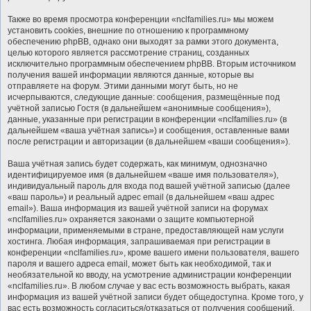
Также во время просмотра конференции «nclfamilies.ru» мы можем
установить cookies, внешние по отношению к программному
обеспечению phpBB, однако они выходят за рамки этого документа,
целью которого является рассмотрение страниц, созданных
исключительно программным обеспечением phpBB. Вторым источником
получения вашей информации являются данные, которые вы
отправляете на форум. Этими данными могут быть, но не
исчерпываются, следующие данные: сообщения, размещённые под
учётной записью Гостя (в дальнейшем «анонимные сообщения»),
данные, указанные при регистрации в конференции «nclfamilies.ru» (в
дальнейшем «ваша учётная запись») и сообщения, оставленные вами
после регистрации и авторизации (в дальнейшем «ваши сообщения»).
Ваша учётная запись будет содержать, как минимум, однозначно
идентифицируемое имя (в дальнейшем «ваше имя пользователя»),
индивидуальный пароль для входа под вашей учётной записью (далее
«ваш пароль») и реальный адрес email (в дальнейшем «ваш адрес
email»). Ваша информация из вашей учётной записи на форумах
«nclfamilies.ru» охраняется законами о защите компьютерной
информации, применяемыми в стране, предоставляющей нам услуги
хостинга. Любая информация, запрашиваемая при регистрации в
конференции «nclfamilies.ru», кроме вашего имени пользователя, вашего
пароля и вашего адреса email, может быть как необходимой, так и
необязательной ко вводу, на усмотрение администрации конференции
«nclfamilies.ru». В любом случае у вас есть возможность выбрать, какая
информация из вашей учётной записи будет общедоступна. Кроме того, у
вас есть возможность согласиться/отказаться от получения сообщений,