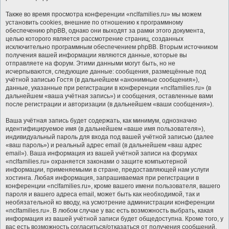
Также во время просмотра конференции «nclfamilies.ru» мы можем
установить cookies, внешние по отношению к программному
обеспечению phpBB, однако они выходят за рамки этого документа,
целью которого является рассмотрение страниц, созданных
исключительно программным обеспечением phpBB. Вторым источником
получения вашей информации являются данные, которые вы
отправляете на форум. Этими данными могут быть, но не
исчерпываются, следующие данные: сообщения, размещённые под
учётной записью Гостя (в дальнейшем «анонимные сообщения»),
данные, указанные при регистрации в конференции «nclfamilies.ru» (в
дальнейшем «ваша учётная запись») и сообщения, оставленные вами
после регистрации и авторизации (в дальнейшем «ваши сообщения»).
Ваша учётная запись будет содержать, как минимум, однозначно
идентифицируемое имя (в дальнейшем «ваше имя пользователя»),
индивидуальный пароль для входа под вашей учётной записью (далее
«ваш пароль») и реальный адрес email (в дальнейшем «ваш адрес
email»). Ваша информация из вашей учётной записи на форумах
«nclfamilies.ru» охраняется законами о защите компьютерной
информации, применяемыми в стране, предоставляющей нам услуги
хостинга. Любая информация, запрашиваемая при регистрации в
конференции «nclfamilies.ru», кроме вашего имени пользователя, вашего
пароля и вашего адреса email, может быть как необходимой, так и
необязательной ко вводу, на усмотрение администрации конференции
«nclfamilies.ru». В любом случае у вас есть возможность выбрать, какая
информация из вашей учётной записи будет общедоступна. Кроме того, у
вас есть возможность согласиться/отказаться от получения сообщений,