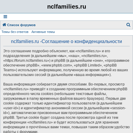
nclfamilies.ru
Список форумов
Темы без ответов
Активные темы
о
и
nclfamilies.ru -Соглашение о конфиденциальности
с
Это соглашение подробно объясняет, как «nclfamilies.ru» и его
к
подразделения (в дальнейшем «мы», «наш», «nclfamilies.ru»,
«https://forum.nclfamilies.ru») и phpBB (в дальнейшем «они», «программное
обеспечение phpBB», «www.phpbb.com», «phpBB Limited», «phpBB
Teams») используют информацию, полученную во время любой из ваших
пользовательских сессий (в дальнейшем «ваша информация»).
Ваша информация собирается двумя способами. Во-первых, просмотр
«nclfamilies.ru» приведёт к созданию программным обеспечением phpBB
определённого числа cookies (небольшие текстовые файлы,
загружаемые в папку временных файлов вашего браузера). Первые две
cookie содержат только идентификатор пользователя (в дальнейшем
«user-id») и идентификатор анонимной сессии (в дальнейшем «session-
id»), автоматически присвоенные вам программным обеспечением
phpBB. Третья cookie будет создана после просмотра одной из тем
конференции «nclfamilies.ru» и будет использоваться для хранения
информации о прочтённых вами темах, повышая таким образом удобство
работы с форумами.