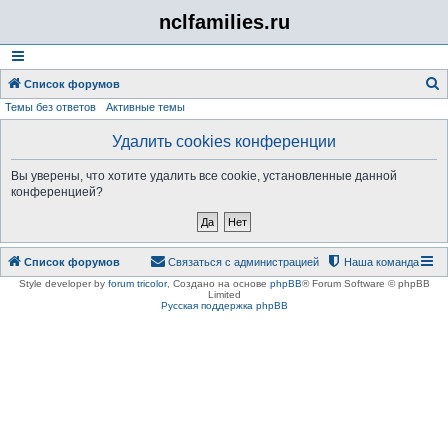
nclfamilies.ru
Список форумов
Темы без ответов
Активные темы
о
и
Удалить cookies конференции
с
Вы уверены, что хотите удалить все cookie, установленные данной
к
конференцией?
Список форумов
Связаться с администрацией
Наша команда
Style developer by
forum tricolor
,
Создано на основе
phpBB
® Forum Software © phpBB
Limited
Русская поддержка phpBB