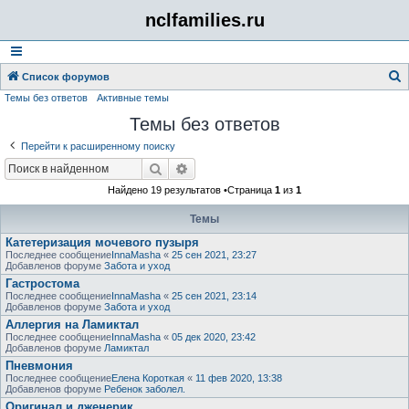
nclfamilies.ru
Список форумов
Темы без ответов
Активные темы
о
Темы без ответов
и
с
Перейти к расширенному поиску
к
Поиск
Расширенный поиск
Найдено 19 результатов •Страница
1
из
1
Темы
Катетеризация мочевого пузыря
Последнее сообщение
InnaMasha
«
25 сен 2021, 23:27
Добавленов форуме
Забота и уход
Гастростома
Последнее сообщение
InnaMasha
«
25 сен 2021, 23:14
Добавленов форуме
Забота и уход
Аллергия на Ламиктал
Последнее сообщение
InnaMasha
«
05 дек 2020, 23:42
Добавленов форуме
Ламиктал
Пневмония
Последнее сообщение
Елена Короткая
«
11 фев 2020, 13:38
Добавленов форуме
Ребенок заболел.
Оригинал и дженерик