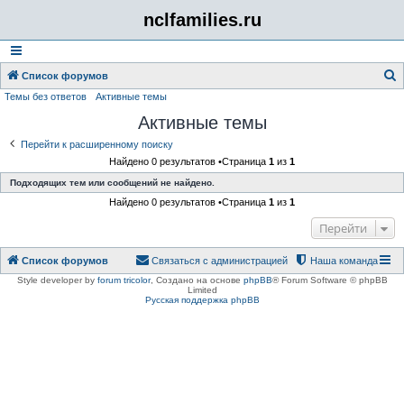
nclfamilies.ru
Список форумов
Темы без ответов
Активные темы
о
Активные темы
и
с
Перейти к расширенному поиску
Найдено 0 результатов •Страница
1
из
1
к
Подходящих тем или сообщений не найдено.
Найдено 0 результатов •Страница
1
из
1
Перейти
Список форумов
Связаться с администрацией
Наша команда
Style developer by
forum tricolor
,
Создано на основе
phpBB
® Forum Software © phpBB
Limited
Русская поддержка phpBB