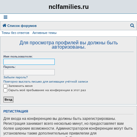
nclfamilies.ru
Список форумов
Темы без ответов
Активные темы
о
и
Для просмотра профилей вы должны быть
авторизованы.
с
к
Имя пользователя:
Пароль:
Забыли пароль?
Повторно выслать письмо для активации учётной записи
Запомнить меня
Скрыть моё пребывание на конференции в этот раз
РЕГИСТРАЦИЯ
Для входа на конференцию вы должны быть зарегистрированы.
Регистрация занимает всего несколько минут, но предоставляет вам
более широкие возможности. Администратором конференции могут быть
установлены также дополнительные привилегии для