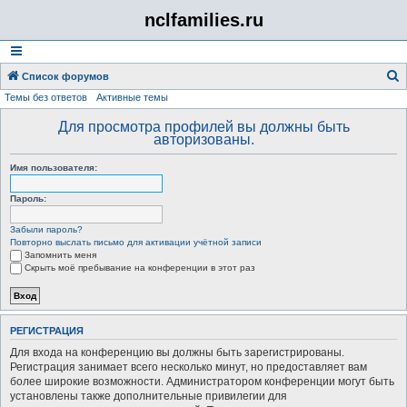
nclfamilies.ru
Список форумов
Темы без ответов
Активные темы
о
и
Для просмотра профилей вы должны быть
авторизованы.
с
к
Имя пользователя:
Пароль:
Забыли пароль?
Повторно выслать письмо для активации учётной записи
Запомнить меня
Скрыть моё пребывание на конференции в этот раз
РЕГИСТРАЦИЯ
Для входа на конференцию вы должны быть зарегистрированы.
Регистрация занимает всего несколько минут, но предоставляет вам
более широкие возможности. Администратором конференции могут быть
установлены также дополнительные привилегии для