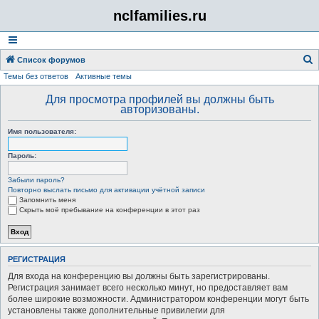
nclfamilies.ru
Список форумов
Темы без ответов
Активные темы
о
и
Для просмотра профилей вы должны быть
авторизованы.
с
к
Имя пользователя:
Пароль:
Забыли пароль?
Повторно выслать письмо для активации учётной записи
Запомнить меня
Скрыть моё пребывание на конференции в этот раз
РЕГИСТРАЦИЯ
Для входа на конференцию вы должны быть зарегистрированы.
Регистрация занимает всего несколько минут, но предоставляет вам
более широкие возможности. Администратором конференции могут быть
установлены также дополнительные привилегии для