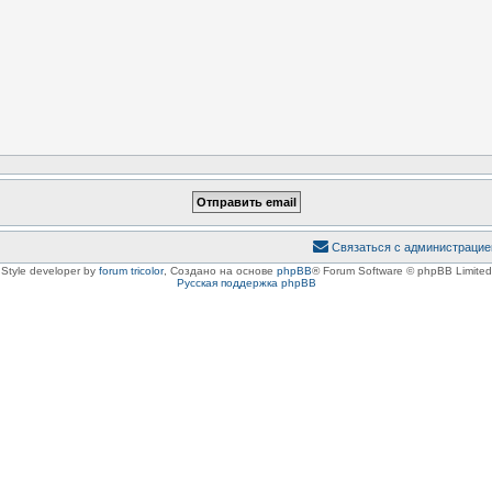
Связаться с администрацие
Style developer by
forum tricolor
,
Создано на основе
phpBB
® Forum Software © phpBB Limited
Русская поддержка phpBB