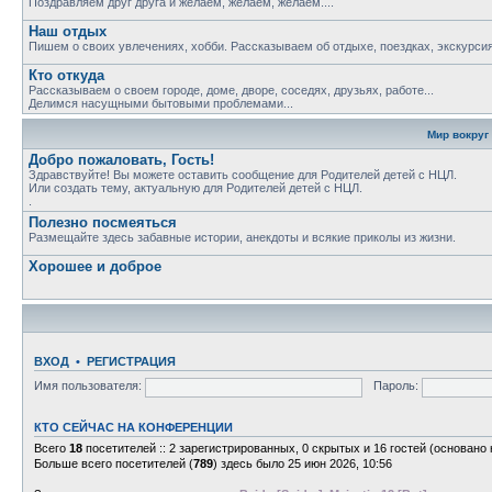
Поздравляем друг друга и желаем, желаем, желаем....
Наш отдых
Пишем о своих увлечениях, хобби. Рассказываем об отдыхе, поездках, экскурсия
Кто откуда
Рассказываем о своем городе, доме, дворе, соседях, друзьях, работе...
Делимся насущными бытовыми проблемами...
Мир вокруг
Добро пожаловать, Гость!
Здравствуйте! Вы можете оставить сообщение для Родителей детей с НЦЛ.
Или создать тему, актуальную для Родителей детей с НЦЛ.
.
Полезно посмеяться
Размещайте здесь забавные истории, анекдоты и всякие приколы из жизни.
Хорошее и доброе
ВХОД
•
РЕГИСТРАЦИЯ
Имя пользователя:
Пароль:
КТО СЕЙЧАС НА КОНФЕРЕНЦИИ
Всего
18
посетителей :: 2 зарегистрированных, 0 скрытых и 16 гостей (основано
Больше всего посетителей (
789
) здесь было 25 июн 2026, 10:56