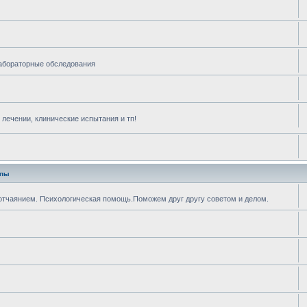
лабораторные обследования
лечении, клинические испытания и тп!
апы
отчаянием. Психологическая помощь.Поможем друг другу советом и делом.