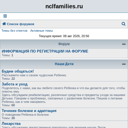
nclfamilies.ru
Список форумов
Темы без ответов
Активные темы
о
Текущее время: 08 авг 2026, 20:56
и
Форум
с
ИНФОРМАЦИЯ ПО РЕГИСТРАЦИИ НА ФОРУМЕ
к
Темы:
1
Наши Дети
Будем общаться!
Расскажите нам о своем чудесном Ребенке.
Темы:
22
Забота и уход
Поделитесь с нами, как вы любите своего Ребенка и что вы делаете для того, чтобы
помочь ему.
Здесь обсуждаем реабилитацию, различные средства и предметы ухода за нашими
Детьми. Говорим о проблемах, связанных с развитием болезни. Пишем о питании
Ребенка, как и чем накормить.
Темы:
60
Течение болезни и адаптация
О поведении Ребенка в болезни.
Темы:
26
Лекарства
Здесь обсуждаем лекарственные препараты для лечения наших Деток