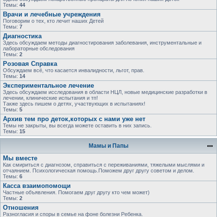
Темы:
44
Врачи и лечебные учреждения
Поговорим о тех, кто лечит наших Детей
Темы:
7
Диагностика
Здесь обсуждаем методы диагностирования заболевания, инструментальные и
лабораторные обследования
Темы:
2
Розовая Справка
Обсуждаем всё, что касается инвалидности, льгот, прав.
Темы:
14
Экспериментальное лечение
Здесь обсуждаем исследования в области НЦЛ, новые медицинские разработки в
лечении, клинические испытания и тп!
Также здесь пишем о детях, участвующих в испытаниях!
Темы:
5
Архив тем про деток,которых с нами уже нет
Темы не закрыты, вы всегда можете оставить в них запись.
Темы:
15
Мамы и Папы
Мы вместе
Как смириться с диагнозом, справиться с переживаниями, тяжелыми мыслями и
отчаянием. Психологическая помощь.Поможем друг другу советом и делом.
Темы:
6
Касса взаимопомощи
Частные объявления. Помогаем друг другу кто чем может)
Темы:
2
Отношения
Разногласия и споры в семье на фоне болезни Ребенка.