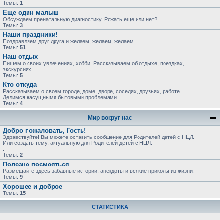
Темы:
1
Еще один малыш
Обсуждаем пренатальную диагностику. Рожать еще или нет?
Темы:
3
Наши праздники!
Поздравляем друг друга и желаем, желаем, желаем....
Темы:
51
Наш отдых
Пишем о своих увлечениях, хобби. Рассказываем об отдыхе, поездках,
экскурсиях...
Темы:
5
Кто откуда
Рассказываем о своем городе, доме, дворе, соседях, друзьях, работе...
Делимся насущными бытовыми проблемами...
Темы:
4
Мир вокруг нас
Добро пожаловать, Гость!
Здравствуйте! Вы можете оставить сообщение для Родителей детей с НЦЛ.
Или создать тему, актуальную для Родителей детей с НЦЛ.
.
Темы:
2
Полезно посмеяться
Размещайте здесь забавные истории, анекдоты и всякие приколы из жизни.
Темы:
9
Хорошее и доброе
Темы:
15
СТАТИСТИКА